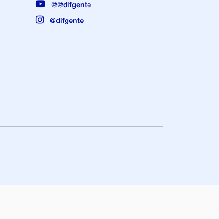
@@difgente
@difgente