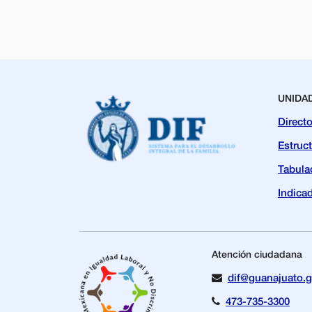
UNIDA
Directo
Estruc
Tabula
Indica
Atención ciudadana
dif@guanajuato.
473-735-3300