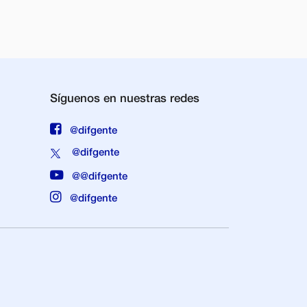
Síguenos en nuestras redes
@difgente
@difgente
@@difgente
@difgente